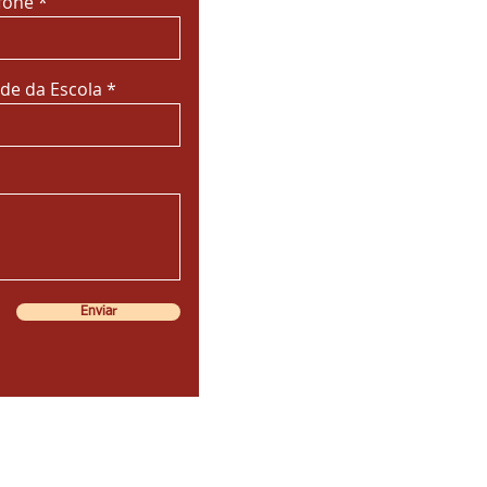
fone
de da Escola
Enviar