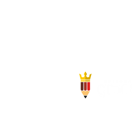
Rua Pedro Bonat, 103,
Novo Mundo, Curitiba, P
CEP: 81.110-040